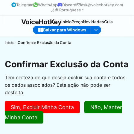
Telegram
WhatsApp
Discord
ask@voicehotkey.com
🌙
🌐
Portuguese ˅
VoiceHotKey
Início
Preço
Novidades
Guia
Baixar para Windows
Início
Confirmar Exclusão da Conta
Confirmar Exclusão da Conta
Tem certeza de que deseja excluir sua conta e todos
os dados associados? Esta ação não pode ser
desfeita.
Sim, Excluir Minha Conta
Não, Manter
Minha Conta